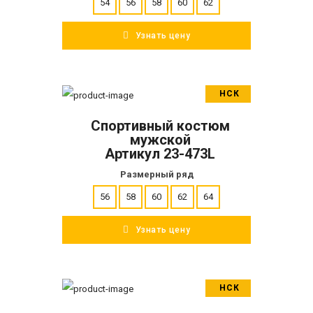
54
56
58
60
62
Узнать цену
НСК
В корзину
Спортивный костюм
ПОДРОБНЕЕ
мужской
Артикул 23-473L
Размерный ряд
56
58
60
62
64
Узнать цену
НСК
В корзину