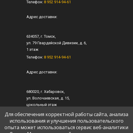
Телефон:
8 952 914-94-61
Адрес доставки:
634057
, г.
Томск
,
ул.
79 Гвардейской Дивизии, д. 6
​,
1 этаж
Телефон:
8 952 914-94-61
Адрес доставки:
680020
, г.
Хабаровск
,
ул.
​Волочаевская, д. 15
,​
цокольный этаж
Телефон:
8 952 914-94-61
Для обеспечения корректной работы сайта, анализа
использования и улучшения пользовательского
опыта может использоваться сервис веб-аналитики