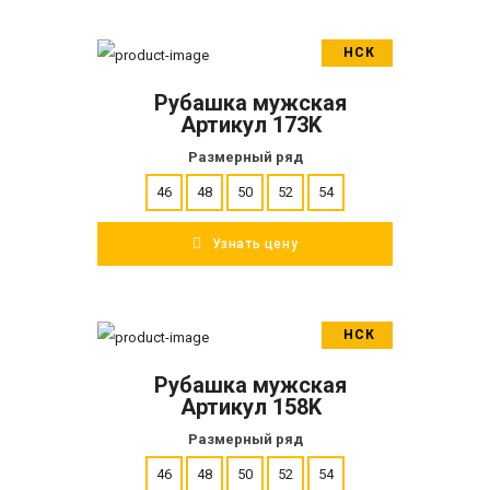
НСК
В корзину
Рубашка мужская
ПОДРОБНЕЕ
Артикул 173K
Размерный ряд
46
48
50
52
54
Узнать цену
НСК
В корзину
Рубашка мужская
ПОДРОБНЕЕ
Артикул 158K
Размерный ряд
46
48
50
52
54