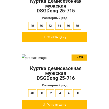
Куртка демисезонная
ПОДРОБНЕЕ
мужская
DSGDong 25-715
Размерный ряд
48
50
52
54
56
58
Узнать цену
НСК
В корзину
Куртка демисезонная
ПОДРОБНЕЕ
мужская
DSGDong 25-716
Размерный ряд
48
50
52
54
56
58
Узнать цену