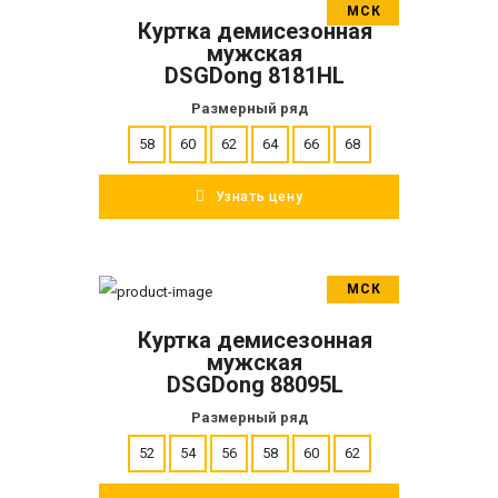
МСК
Куртка демисезонная
ПОДРОБНЕЕ
мужская
DSGDong 8181HL
Размерный ряд
58
60
62
64
66
68
Узнать цену
МСК
В корзину
Куртка демисезонная
ПОДРОБНЕЕ
мужская
DSGDong 88095L
Размерный ряд
52
54
56
58
60
62