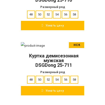
DSGDong 25-710
Размерный ряд
48
50
52
54
56
58
Узнать цену
НСК
В корзину
Куртка демисезонная
ПОДРОБНЕЕ
мужская
DSGDong 25-711
Размерный ряд
48
50
52
54
56
58
Узнать цену