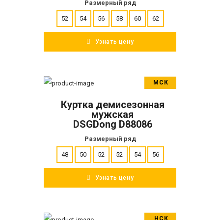
Размерный ряд
52
54
56
58
60
62
Узнать цену
МСК
В корзину
Куртка демисезонная
ПОДРОБНЕЕ
мужская
DSGDong D88086
Размерный ряд
48
50
52
52
54
56
Узнать цену
НСК