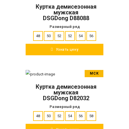
Куртка демисезонная
ПОДРОБНЕЕ
мужская
DSGDong D88088
Размерный ряд
48
50
52
52
54
56
Узнать цену
МСК
В корзину
Куртка демисезонная
ПОДРОБНЕЕ
мужская
DSGDong D82032
Размерный ряд
48
50
52
54
56
58