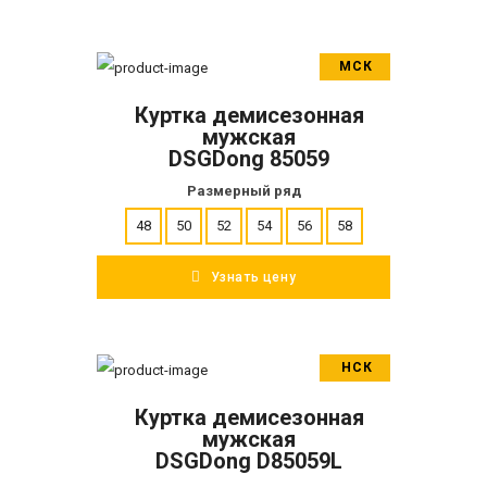
МСК
В корзину
Куртка демисезонная
ПОДРОБНЕЕ
мужская
DSGDong 85059
Размерный ряд
48
50
52
54
56
58
Узнать цену
НСК
В корзину
Куртка демисезонная
ПОДРОБНЕЕ
мужская
DSGDong D85059L