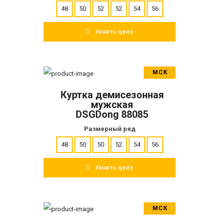
48
50
52
52
54
56
Узнать цену
МСК
В корзину
Куртка демисезонная
ПОДРОБНЕЕ
мужская
DSGDong 88085
Размерный ряд
48
50
50
52
54
56
Узнать цену
МСК
В корзину