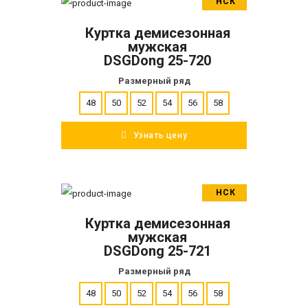
НСК
В корзину
Куртка демисезонная
ПОДРОБНЕЕ
мужская
DSGDong 25-720
Размерный ряд
48
50
52
54
56
58
Узнать цену
НСК
В корзину
Куртка демисезонная
ПОДРОБНЕЕ
мужская
DSGDong 25-721
Размерный ряд
48
50
52
54
56
58