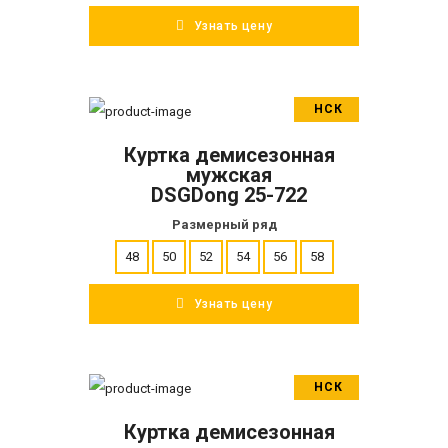
Узнать цену
НСК
В корзину
Куртка демисезонная
ПОДРОБНЕЕ
мужская
DSGDong 25-722
Размерный ряд
48
50
52
54
56
58
Узнать цену
НСК
В корзину
Куртка демисезонная
ПОДРОБНЕЕ