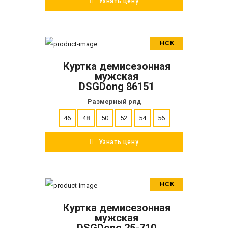
Узнать цену
НСК
В корзину
Куртка демисезонная
ПОДРОБНЕЕ
мужская
DSGDong 86151
Размерный ряд
46
48
50
52
54
56
Узнать цену
НСК
В корзину
Куртка демисезонная
ПОДРОБНЕЕ
мужская