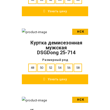
Узнать цену
НСК
В корзину
Куртка демисезонная
ПОДРОБНЕЕ
мужская
DSGDong 25-714
Размерный ряд
48
50
52
54
56
58
Узнать цену
НСК
В корзину