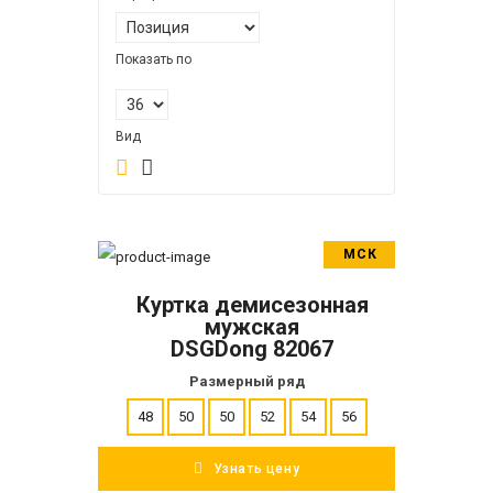
Показать по
Вид
МСК
В корзину
Куртка демисезонная
ПОДРОБНЕЕ
мужская
DSGDong 82067
Размерный ряд
48
50
50
52
54
56
Узнать цену