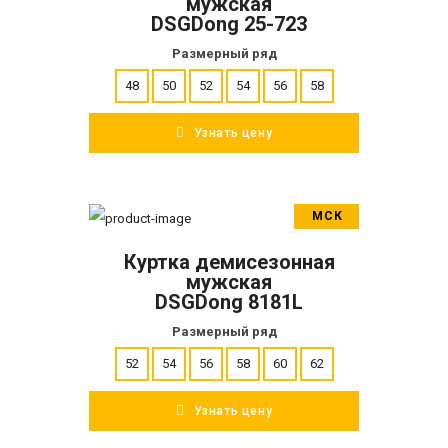
мужская
DSGDong 25-723
Размерный ряд
48
50
52
54
56
58
Узнать цену
МСК
В корзину
Куртка демисезонная
ПОДРОБНЕЕ
мужская
DSGDong 8181L
Размерный ряд
52
54
56
58
60
62
Узнать цену