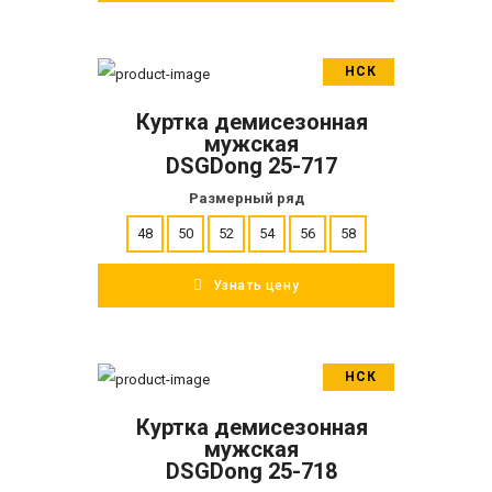
НСК
В корзину
Куртка демисезонная
ПОДРОБНЕЕ
мужская
DSGDong 25-717
Размерный ряд
48
50
52
54
56
58
Узнать цену
НСК
В корзину
Куртка демисезонная
ПОДРОБНЕЕ
мужская
DSGDong 25-718