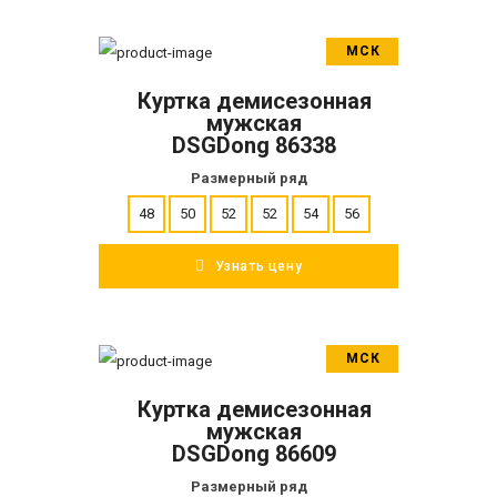
МСК
В корзину
Куртка демисезонная
ПОДРОБНЕЕ
мужская
DSGDong 86338
Размерный ряд
48
50
52
52
54
56
Узнать цену
МСК
В корзину
Куртка демисезонная
ПОДРОБНЕЕ
мужская
DSGDong 86609
Размерный ряд