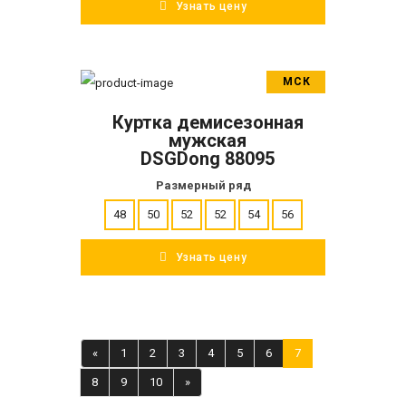
Узнать цену
МСК
В корзину
Куртка демисезонная
ПОДРОБНЕЕ
мужская
DSGDong 88095
Размерный ряд
48
50
52
52
54
56
Узнать цену
«
1
2
3
4
5
6
7
8
9
10
»