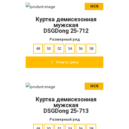
НСК
В корзину
Куртка демисезонная
ПОДРОБНЕЕ
мужская
DSGDong 25-712
Размерный ряд
48
50
52
54
56
58
Узнать цену
НСК
В корзину
Куртка демисезонная
ПОДРОБНЕЕ
мужская
DSGDong 25-713
Размерный ряд
48
50
52
54
56
58