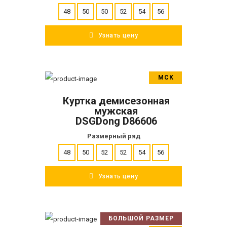
48
50
50
52
54
56
Узнать цену
МСК
В корзину
Куртка демисезонная
ПОДРОБНЕЕ
мужская
DSGDong D86606
Размерный ряд
48
50
52
52
54
56
Узнать цену
БОЛЬШОЙ РАЗМЕР
В корзину