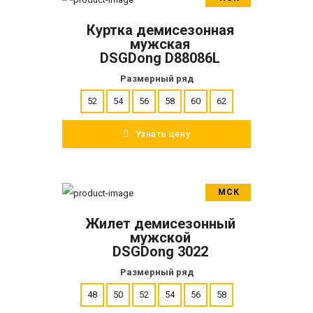
В корзину
Куртка демисезонная
ПОДРОБНЕЕ
мужская
DSGDong D88086L
Размерный ряд
52
54
56
58
60
62
Узнать цену
МСК
В корзину
Жилет демисезонный
ПОДРОБНЕЕ
мужской
DSGDong 3022
Размерный ряд
48
50
52
54
56
58