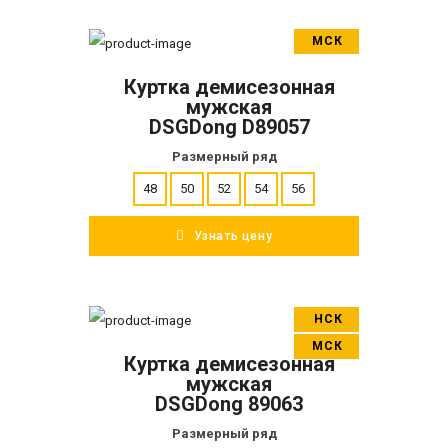
МСК
В корзину
Куртка демисезонная
ПОДРОБНЕЕ
мужская
DSGDong D89057
Размерный ряд
48
50
52
54
56
Узнать цену
НСК
В корзину
МСК
Куртка демисезонная
ПОДРОБНЕЕ
мужская
DSGDong 89063
Размерный ряд