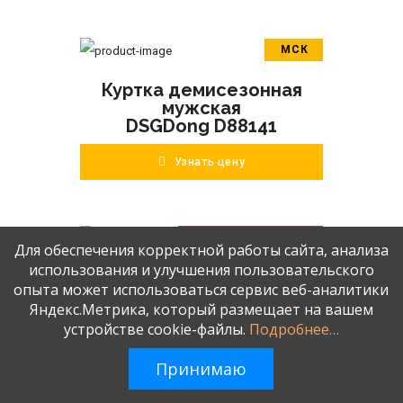
МСК
В корзину
Куртка демисезонная
ПОДРОБНЕЕ
мужская
DSGDong D88141
Узнать цену
БОЛЬШОЙ РАЗМЕР
Для обеспечения корректной работы сайта, анализа
В корзину
МСК
использования и улучшения пользовательского
Куртка демисезонная
ПОДРОБНЕЕ
опыта может использоваться сервис веб-аналитики
мужская
Яндекс.Метрика, который размещает на вашем
SAZ BP6718
устройстве cookie-файлы.
Подробнее…
Узнать цену
Принимаю