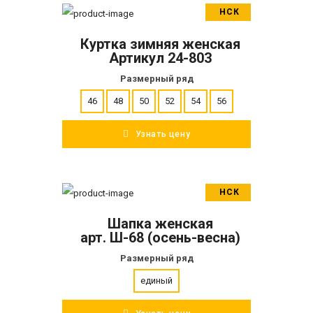
НСК
В корзину
Куртка зимняя женская
ПОДРОБНЕЕ
Артикул 24-803
Размерный ряд
46
48
50
52
54
56
Узнать цену
НСК
В корзину
Шапка женская
ПОДРОБНЕЕ
арт. Ш-68 (осень-весна)
Размерный ряд
единый