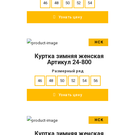
46
48
50
52
54
Узнать цену
НСК
В корзину
Куртка зимняя женская
ПОДРОБНЕЕ
Артикул 24-800
Размерный ряд
46
48
50
52
54
56
Узнать цену
НСК
В корзину
Куртка зимняя женская
ПОДРОБНЕЕ