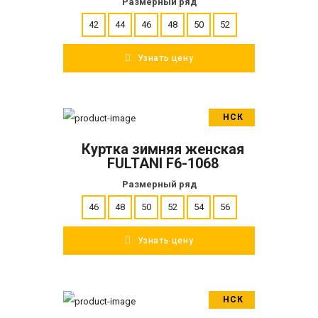
Размерный ряд
42
44
46
48
50
52
Узнать цену
НСК
В корзину
Куртка зимняя женская
ПОДРОБНЕЕ
FULTANI F6-1068
Размерный ряд
46
48
50
52
54
56
Узнать цену
НСК
В корзину