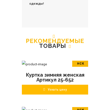
одежды!
РЕКОМЕНДУЕМЫЕ
ТОВАРЫ
НСК
В корзину
Куртка зимняя женская
ПОДРОБНЕЕ
Артикул 25-652
Узнать цену
НСК