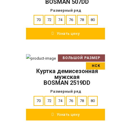
BOSMAN 507DD
Размерный ряд
70
72
74
76
78
80
Узнать цену
БОЛЬШОЙ РАЗМЕР
В корзину
НСК
Куртка демисезонная
ПОДРОБНЕЕ
мужская
BOSMAN 2519DD
Размерный ряд
70
72
74
76
78
80
Узнать цену