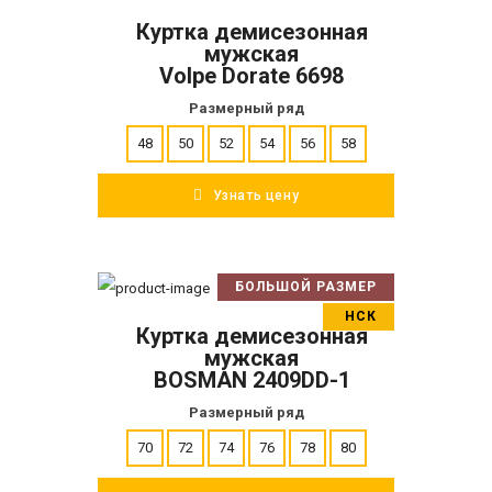
Куртка демисезонная
ПОДРОБНЕЕ
мужская
Volpe Dorate 6698
Размерный ряд
48
50
52
54
56
58
Узнать цену
БОЛЬШОЙ РАЗМЕР
В корзину
НСК
Куртка демисезонная
ПОДРОБНЕЕ
мужская
BOSMAN 2409DD-1
Размерный ряд
70
72
74
76
78
80