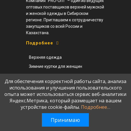
Компания “PRO-Опт” – один из ведущих
оптовых поставщиков верхней мужской
и женской одежды в Сибирском
регионе. Приглашаем к сотрудничеству
закупщиков со всей России и
Казахстана.
Подробнее
Верхняя одежда
Зимние куртки для женщин
Зимние куртки для мужчин
Для обеспечения корректной работы сайта, анализа
Верхняя мужская одежда
использования и улучшения пользовательского
опыта может использоваться сервис веб-аналитики
Зимние пальто
Яндекс.Метрика, который размещает на вашем
Куртки из искусственной кожи
устройстве cookie-файлы.
Подробнее…
Демисезонные куртки
Принимаю
Куртки SAZ
Женские пальто