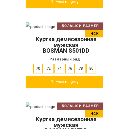
Узнать цену
БОЛЬШОЙ РАЗМЕР
В корзину
НСК
Куртка демисезонная
ПОДРОБНЕЕ
мужская
BOSMAN S501DD
Размерный ряд
70
72
74
76
78
80
Узнать цену
БОЛЬШОЙ РАЗМЕР
В корзину
НСК
Куртка демисезонная
ПОДРОБНЕЕ
мужская