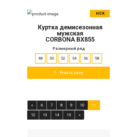
НСК
В корзину
Куртка демисезонная
ПОДРОБНЕЕ
мужская
CORBONA BX855
Размерный ряд
48
50
52
54
56
58
Узнать цену
«
6
7
8
9
10
11
12
13
14
15
»