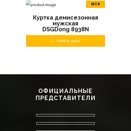
МСК
В корзину
Куртка демисезонная
ПОДРОБНЕЕ
мужская
DSGDong 8938N
Узнать цену
ОФИЦИАЛЬНЫЕ
ПРЕДСТАВИТЕЛИ