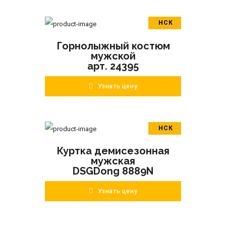
НСК
В корзину
Горнолыжный костюм
ПОДРОБНЕЕ
мужской
арт. 24395
Узнать цену
НСК
В корзину
Куртка демисезонная
ПОДРОБНЕЕ
мужская
DSGDong 8889N
Узнать цену