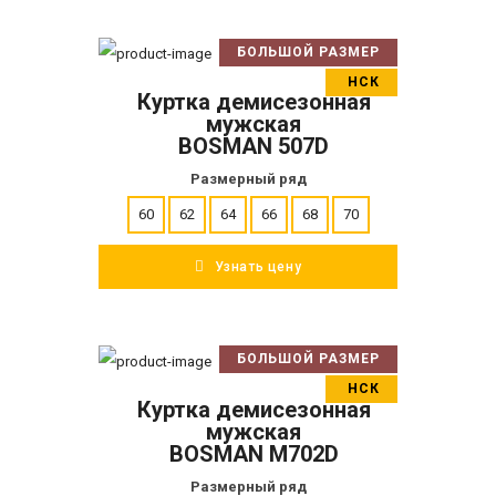
БОЛЬШОЙ РАЗМЕР
В корзину
НСК
Куртка демисезонная
ПОДРОБНЕЕ
мужская
BOSMAN 507D
Размерный ряд
60
62
64
66
68
70
Узнать цену
БОЛЬШОЙ РАЗМЕР
В корзину
НСК
Куртка демисезонная
ПОДРОБНЕЕ
мужская
BOSMAN M702D
Размерный ряд