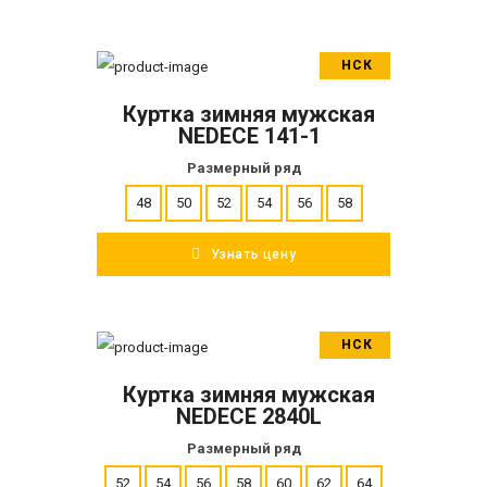
НСК
В корзину
Куртка зимняя мужская
ПОДРОБНЕЕ
NEDECE 141-1
Размерный ряд
48
50
52
54
56
58
Узнать цену
НСК
В корзину
Куртка зимняя мужская
ПОДРОБНЕЕ
NEDECE 2840L
Размерный ряд
52
54
56
58
60
62
64