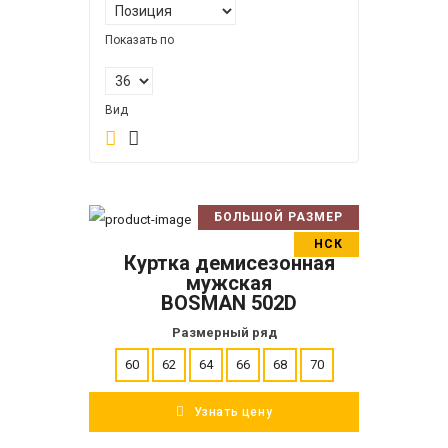
Показать по
Вид
БОЛЬШОЙ РАЗМЕР
В корзину
НСК
Куртка демисезонная
ПОДРОБНЕЕ
мужская
BOSMAN 502D
Размерный ряд
60
62
64
66
68
70
Узнать цену