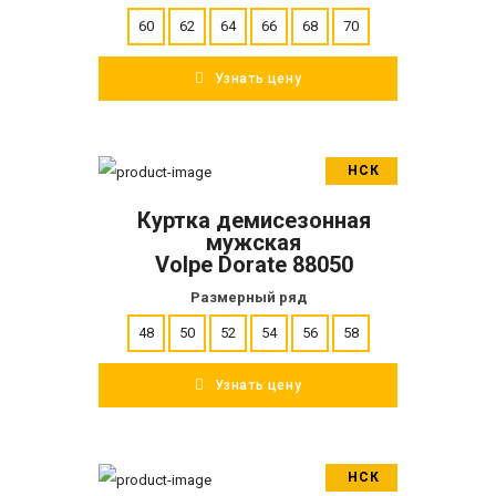
60
62
64
66
68
70
Узнать цену
НСК
В корзину
Куртка демисезонная
ПОДРОБНЕЕ
мужская
Volpe Dorate 88050
Размерный ряд
48
50
52
54
56
58
Узнать цену
НСК
В корзину