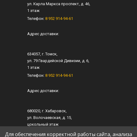
ул.
Карла Маркса проспект, д. 46
,
1 этаж
Телефон:
8 952 914-94-61
Адрес доставки:
634057
, г.
Томск
,
ул.
79 Гвардейской Дивизии, д. 6
​,
1 этаж
Телефон:
8 952 914-94-61
Адрес доставки:
680020
, г.
Хабаровск
,
ул.
​Волочаевская, д. 15
,​
цокольный этаж
Телефон:
8 952 914-94-61
Для обеспечения корректной работы сайта, анализа