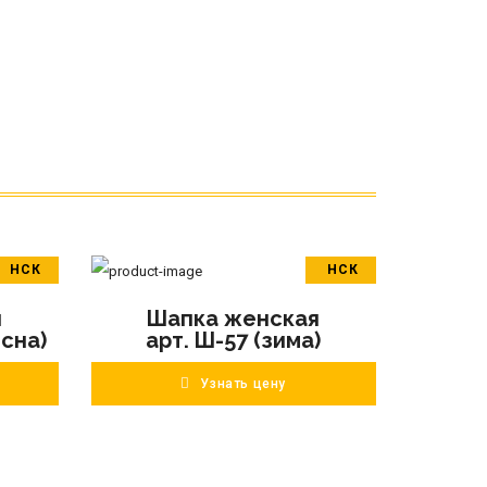
НСК
НСК
В корзину
я
Шапка женская
ПОДРОБНЕЕ
есна)
арт. Ш-57 (зима)
Узнать цену