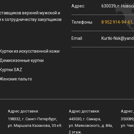
Адрес:
630039
,
г.
Новос
оставщиков верхней мужской и
 к сотрудничеству закупщиков
Телефоны:
8 952 914-94-61
Email:
Kurtki-Nsk@yand
Куртки из искусственной кожи
Демисезонные куртки
Куртки SAZ
Женские пальто
Адрес доставки:
Адрес доставки:
Адрес 
198332
, г.
Санкт-Петербург
,
443030
, г.
Самара
,
350089
ул.
Маршала Казакова, 35 к9
.
ул.
Маяковского, д. 84а
,
ул.
Чек
2 этаж.