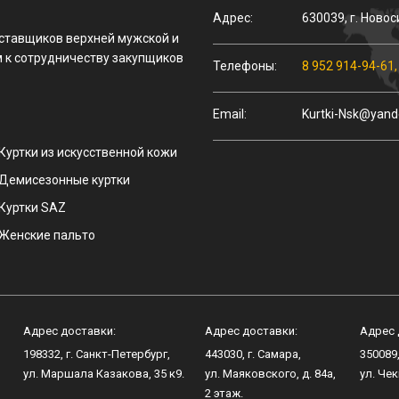
Адрес:
630039
,
г.
Новос
оставщиков верхней мужской и
 к сотрудничеству закупщиков
Телефоны:
8 952 914-94-61
Email:
Kurtki-Nsk@yand
Куртки из искусственной кожи
Демисезонные куртки
Куртки SAZ
Женские пальто
Адрес доставки:
Адрес доставки:
Адрес 
198332
, г.
Санкт-Петербург
,
443030
, г.
Самара
,
350089
ул.
Маршала Казакова, 35 к9
.
ул.
Маяковского, д. 84а
,
ул.
Чек
2 этаж.