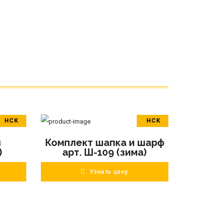
НСК
НСК
В корзину
я
Комплект шапка и шарф
ПОДРОБНЕЕ
)
арт. Ш-109 (зима)
Узнать цену