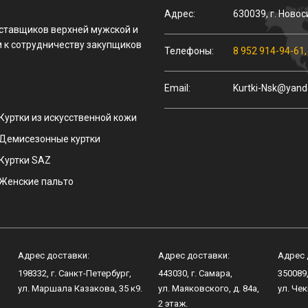
Адрес:
630039
,
г.
Новос
оставщиков верхней мужской и
 к сотрудничеству закупщиков
Телефоны:
8 952 914-94-61
Email:
Kurtki-Nsk@yand
Куртки из искусственной кожи
Демисезонные куртки
Куртки SAZ
Женские пальто
Адрес доставки:
Адрес доставки:
Адрес 
198332
, г.
Санкт-Петербург
,
443030
, г.
Самара
,
350089
ул.
Маршала Казакова, 35 к9
.
ул.
Маяковского, д. 84а
,
ул.
Чек
2 этаж.