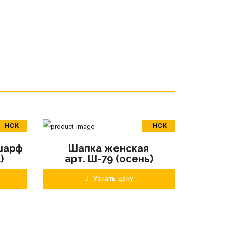
НСК
НСК
В корзину
шарф
Шапка женская
ПОДРОБНЕЕ
)
арт. Ш-79 (осень)
Узнать цену