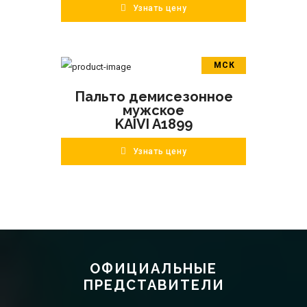
Узнать цену
МСК
В корзину
Пальто демисезонное
ПОДРОБНЕЕ
мужское
KAIVI A1899
Узнать цену
ОФИЦИАЛЬНЫЕ
ПРЕДСТАВИТЕЛИ