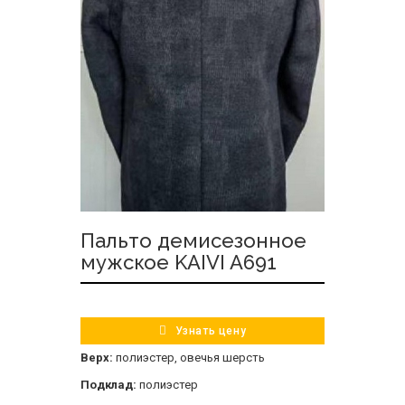
Пальто демисезонное
мужское KAIVI A691
Узнать цену
Верх:
полиэстер, овечья шерсть
Подклад:
полиэстер