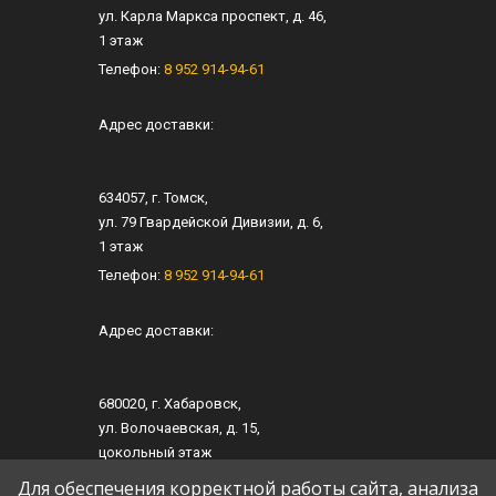
ул.
Карла Маркса проспект, д. 46
,
1 этаж
Телефон:
8 952 914-94-61
Адрес доставки:
634057
, г.
Томск
,
ул.
79 Гвардейской Дивизии, д. 6
​,
1 этаж
Телефон:
8 952 914-94-61
Адрес доставки:
680020
, г.
Хабаровск
,
ул.
​Волочаевская, д. 15
,​
цокольный этаж
Телефон:
8 952 914-94-61
Для обеспечения корректной работы сайта, анализа