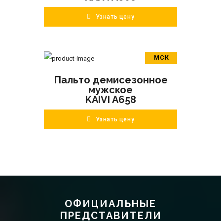
Узнать цену
МСК
В корзину
Пальто демисезонное
ПОДРОБНЕЕ
мужское
KAIVI A658
Узнать цену
ОФИЦИАЛЬНЫЕ
ПРЕДСТАВИТЕЛИ