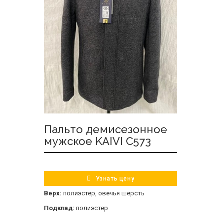
Пальто демисезонное
мужское KAIVI C573
Узнать цену
Верх:
полиэстер, овечья шерсть
Подклад:
полиэстер