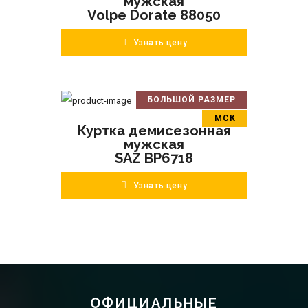
мужская
Volpe Dorate 88050
Узнать цену
БОЛЬШОЙ РАЗМЕР
В корзину
МСК
Куртка демисезонная
ПОДРОБНЕЕ
мужская
SAZ BP6718
Узнать цену
ОФИЦИАЛЬНЫЕ