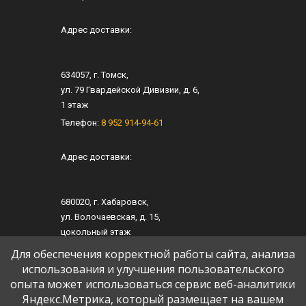
Адрес доставки:
634057
, г.
Томск
,
ул.
79 Гвардейской Дивизии, д. 6
​,
1 этаж
Телефон:
8 952 914-94-61
Адрес доставки:
680020
, г.
Хабаровск
,
ул.
​Волочаевская, д. 15
,​
цокольный этаж
Телефон:
8 952 914-94-61
Для обеспечения корректной работы сайта, анализа
использования и улучшения пользовательского
опыта может использоваться сервис веб-аналитики
Яндекс.Метрика, который размещает на вашем