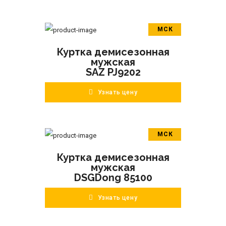
МСК
В корзину
Куртка демисезонная
ПОДРОБНЕЕ
мужская
SAZ PJ9202
Узнать цену
МСК
В корзину
Куртка демисезонная
ПОДРОБНЕЕ
мужская
DSGDong 85100
Узнать цену