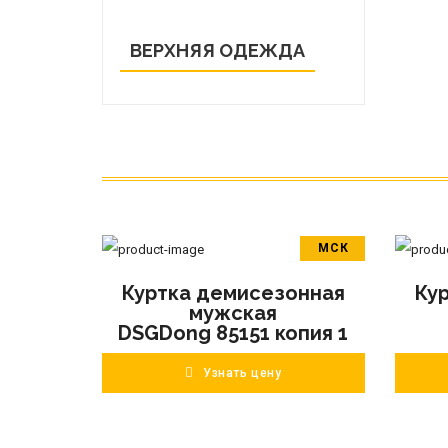
ВЕРХНЯЯ ОДЕЖДА
МСК
В корзину
Куртка демисезонная
Ку
ПОДРОБНЕЕ
мужская
DSGDong 85151 копия 1
Узнать цену