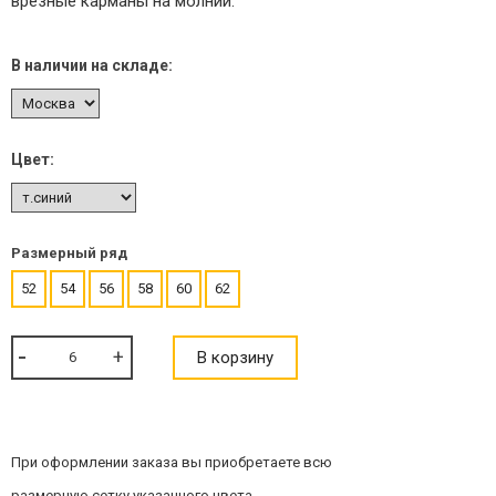
врезные карманы на молнии.
В наличии на складе:
Цвет:
Размерный ряд
52
54
56
58
60
62
В корзину
При оформлении заказа вы приобретаете всю
размерную сетку указанного цвета