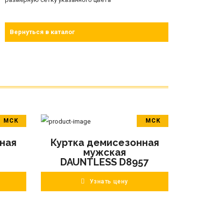
Вернуться в каталог
МСК
МСК
В корзину
ная
Куртка демисезонная
ПОДРОБНЕЕ
мужская
DAUNTLESS D8957
Узнать цену