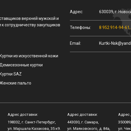
Адрес:
630039
,
г.
Новос
оставщиков верхней мужской и
 к сотрудничеству закупщиков
Телефоны:
8 952 914-94-61
Email:
Kurtki-Nsk@yand
Куртки из искусственной кожи
Демисезонные куртки
Куртки SAZ
Женские пальто
Адрес доставки:
Адрес доставки:
Адрес 
198332
, г.
Санкт-Петербург
,
443030
, г.
Самара
,
350089
ул.
Маршала Казакова, 35 к9
.
ул.
Маяковского, д. 84а
,
ул.
Чек