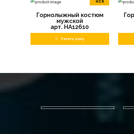
НСК
В корзину
Горнолыжный костюм
Го
ПОДРОБНЕЕ
мужской
арт. HA12610
Узнать цену