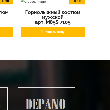
НСК
НСК
В корзину
тюм
Горнолыжный костюм
ПОДРОБНЕЕ
мужской
арт. M85S 7105
Узнать цену