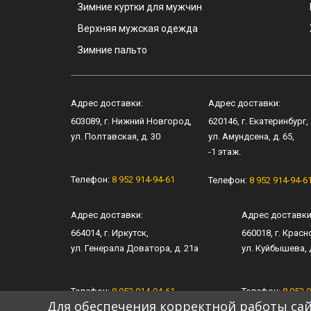
Зимние куртки для мужчин
Верхняя мужская одежда
Зимние пальто
Адрес доставки:
Адрес доставки:
603089
, г.
Нижний Новгород
,
620146
, г.
Екатеринбург
,
ул.
Полтавская, д. 30
ул.
Амундсена, д. 65
,
-1 этаж.
Телефон:
8 952 914-94-61
Телефон:
8 952 914-94-6
Адрес доставки:
Адрес доставки
664014
, г.
Иркутск
,
660018
, г.
Красн
ул.
Генерала Доватора, д. 21а
ул.
Куйбышева, д
Телефон:
8 952 914-94-61
Телефон:
8 952 
Для обеспечения корректной работы сай