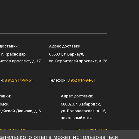
доставки:
Адрес доставки:
, г.
Краснодар
,
656031
, г.
Барнаул
,
истов проспект, д. 17
.
ул.
Строителей проспект, д. 26
он:
8 952 914-94-61
Телефон:
8 952 914-94-61
тавки:
Адрес доставки:
омск
,
680020
, г.
Хабаровск
,
дейской Дивизии, д. 6
​,
ул.
​Волочаевская, д. 15
,​
цокольный этаж
 952 914-94-61
Телефон:
8 952 914-94-61
вательского опыта может использоваться