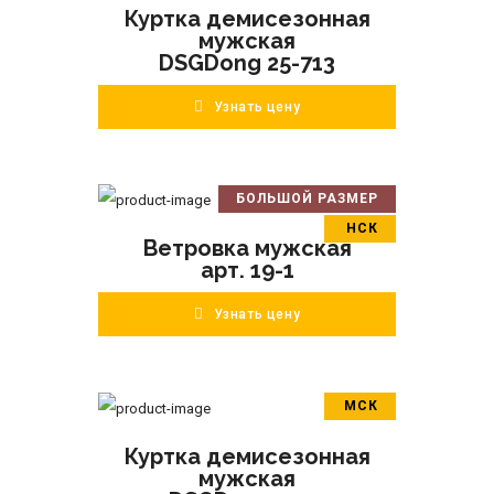
Куртка демисезонная
ПОДРОБНЕЕ
мужская
DSGDong 25-713
Узнать цену
БОЛЬШОЙ РАЗМЕР
В корзину
НСК
Ветровка мужская
ПОДРОБНЕЕ
арт. 19-1
Узнать цену
МСК
В корзину
Куртка демисезонная
ПОДРОБНЕЕ
мужская