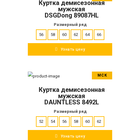
Куртка демисезонная
ПОДРОБНЕЕ
мужская
DSGDong 89087HL
Размерный ряд
56
58
60
62
64
66
Узнать цену
МСК
В корзину
Куртка демисезонная
ПОДРОБНЕЕ
мужская
DAUNTLESS 8492L
Размерный ряд
52
54
56
58
60
62
Узнать цену