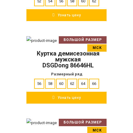
52
54
56
58
60
62
Узнать цену
БОЛЬШОЙ РАЗМЕР
В корзину
МСК
Куртка демисезонная
ПОДРОБНЕЕ
мужская
DSGDong 86646HL
Размерный ряд
56
58
60
62
64
66
Узнать цену
БОЛЬШОЙ РАЗМЕР
В корзину
МСК