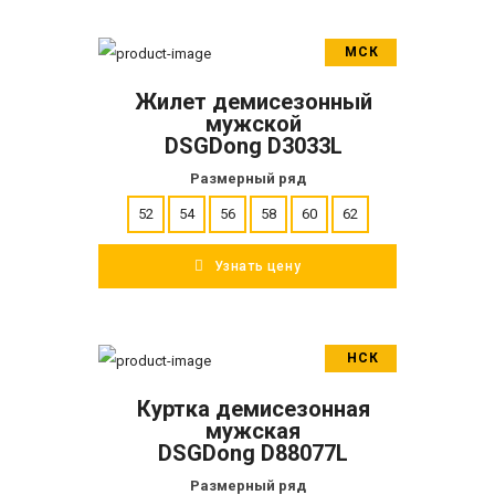
МСК
В корзину
Жилет демисезонный
ПОДРОБНЕЕ
мужской
DSGDong D3033L
Размерный ряд
52
54
56
58
60
62
Узнать цену
НСК
В корзину
Куртка демисезонная
ПОДРОБНЕЕ
мужская
DSGDong D88077L
Размерный ряд