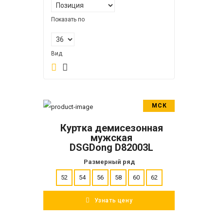
Показать по
Вид
МСК
В корзину
Куртка демисезонная
ПОДРОБНЕЕ
мужская
DSGDong D82003L
Размерный ряд
52
54
56
58
60
62
Узнать цену