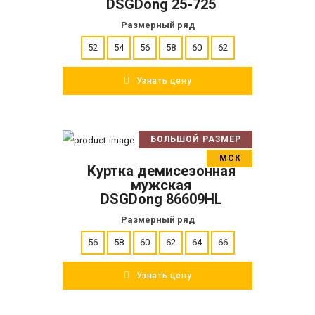
DSGDong 25-725
Размерный ряд
52
54
56
58
60
62
Узнать цену
БОЛЬШОЙ РАЗМЕР
В корзину
МСК
Куртка демисезонная
ПОДРОБНЕЕ
мужская
DSGDong 86609HL
Размерный ряд
56
58
60
62
64
66
Узнать цену