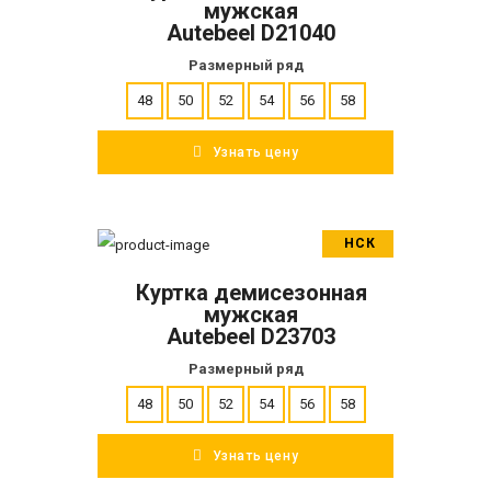
мужская
Autebeel D21040
Размерный ряд
48
50
52
54
56
58
Узнать цену
НСК
В корзину
Куртка демисезонная
ПОДРОБНЕЕ
мужская
Autebeel D23703
Размерный ряд
48
50
52
54
56
58
Узнать цену