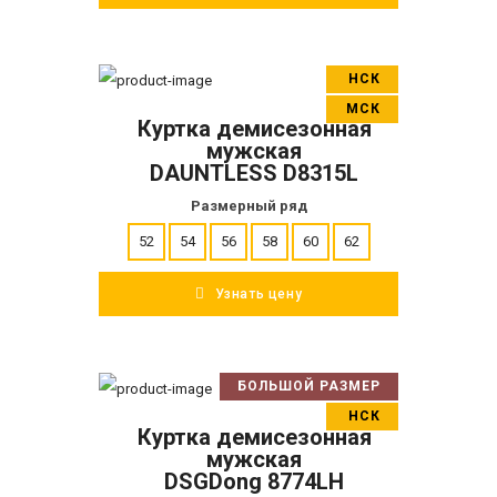
НСК
В корзину
МСК
Куртка демисезонная
ПОДРОБНЕЕ
мужская
DAUNTLESS D8315L
Размерный ряд
52
54
56
58
60
62
Узнать цену
БОЛЬШОЙ РАЗМЕР
В корзину
НСК
Куртка демисезонная
ПОДРОБНЕЕ
мужская
DSGDong 8774LH