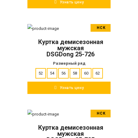
Узнать цену
НСК
В корзину
Куртка демисезонная
ПОДРОБНЕЕ
мужская
DSGDong 25-726
Размерный ряд
52
54
56
58
60
62
Узнать цену
НСК
В корзину
Куртка демисезонная
ПОДРОБНЕЕ
мужская