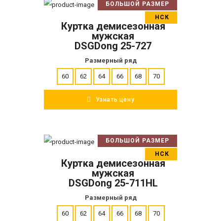
БОЛЬШОЙ РАЗМЕР
В корзину
НСК
Куртка демисезонная
ПОДРОБНЕЕ
мужская
DSGDong 25-727
Размерный ряд
60
62
64
66
68
70
Узнать цену
БОЛЬШОЙ РАЗМЕР
В корзину
НСК
Куртка демисезонная
ПОДРОБНЕЕ
мужская
DSGDong 25-711HL
Размерный ряд
60
62
64
66
68
70