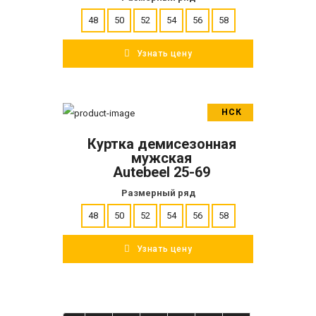
48
50
52
54
56
58
Узнать цену
НСК
В корзину
Куртка демисезонная
ПОДРОБНЕЕ
мужская
Autebeel 25-69
Размерный ряд
48
50
52
54
56
58
Узнать цену