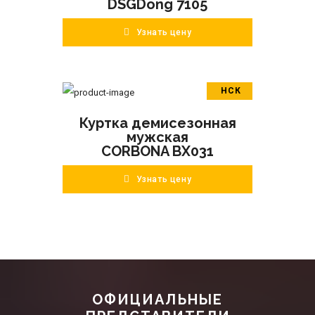
DSGDong 7105
Узнать цену
НСК
В корзину
Куртка демисезонная
ПОДРОБНЕЕ
мужская
CORBONA BX031
Узнать цену
ОФИЦИАЛЬНЫЕ