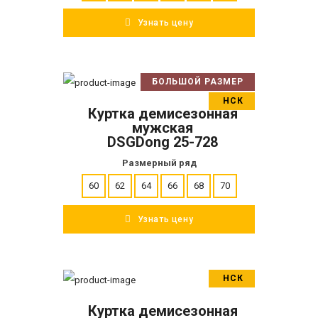
Узнать цену
БОЛЬШОЙ РАЗМЕР
В корзину
НСК
Куртка демисезонная
ПОДРОБНЕЕ
мужская
DSGDong 25-728
Размерный ряд
60
62
64
66
68
70
Узнать цену
НСК
В корзину
Куртка демисезонная
ПОДРОБНЕЕ