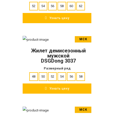
52
54
56
58
60
62
Узнать цену
МСК
В корзину
Жилет демисезонный
ПОДРОБНЕЕ
мужской
DSGDong 3037
Размерный ряд
48
50
52
54
56
58
Узнать цену
МСК
В корзину