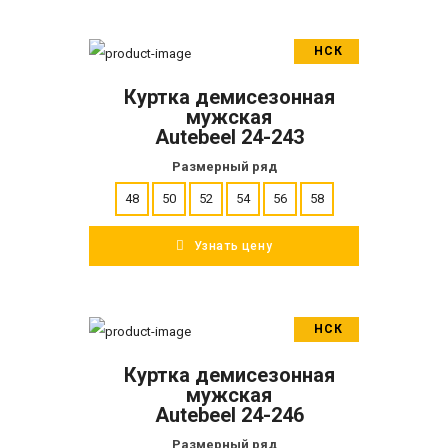
НСК
В корзину
Куртка демисезонная
ПОДРОБНЕЕ
мужская
Autebeel 24-243
Размерный ряд
48
50
52
54
56
58
Узнать цену
НСК
В корзину
Куртка демисезонная
ПОДРОБНЕЕ
мужская
Autebeel 24-246
Размерный ряд