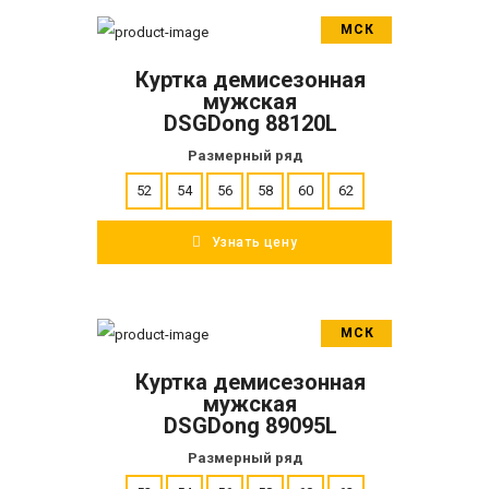
МСК
В корзину
Куртка демисезонная
ПОДРОБНЕЕ
мужская
DSGDong 88120L
Размерный ряд
52
54
56
58
60
62
Узнать цену
МСК
В корзину
Куртка демисезонная
ПОДРОБНЕЕ
мужская
DSGDong 89095L
Размерный ряд