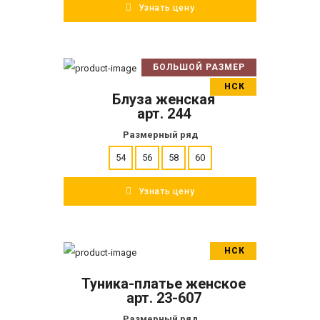
Узнать цену
БОЛЬШОЙ РАЗМЕР
В корзину
НСК
Блуза женская
ПОДРОБНЕЕ
арт. 244
Размерный ряд
54
56
58
60
Узнать цену
НСК
В корзину
Туника-платье женское
ПОДРОБНЕЕ
арт. 23-607
Размерный ряд