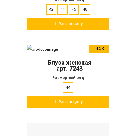
42
44
46
48
Узнать цену
НСК
В корзину
Блуза женская
ПОДРОБНЕЕ
арт. 7248
Размерный ряд
44
Узнать цену